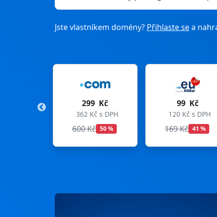
Jste vlastníkem domény?
Přihlaste se
a nahra
9 Kč
99 Kč
275 Kč
Kč s DPH
120 Kč s DPH
333 Kč s DPH
Kč
169 Kč
299 Kč
50 %
41 %
8 %