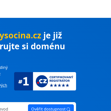
ysocina.cz
je již
trujte si doménu
diný
e
ých
Ověřit dostupnost