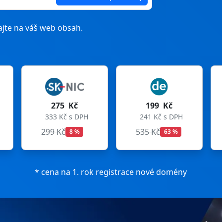
jte na váš web obsah.
199 Kč
199 Kč
241 Kč s DPH
241 Kč s DPH
535 Kč
699 Kč
63 %
72 %
* cena na 1. rok registrace nové domény