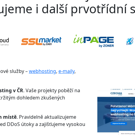
jeme i další prvotřídní s
gové služby –
webhosting
,
e-maily
,
sting v ČR
. Vaše projekty poběží na
etržitým dohledem zkušených
m místě
. Pravidelně aktualizujeme
řed DDoS útoky a zajišťujeme vysokou