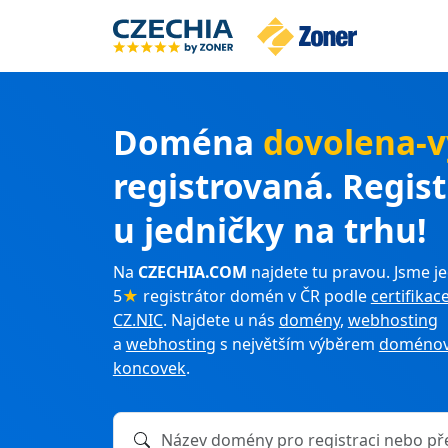
Doména
dovolena-v
registrovaná. Regis
u jedničky na trhu!
Na
CZECHIA.COM
najdete tu pravou. Jsme je
5
★
registrátor domén v ČR podle
certifikac
CZ.NIC
. Najdete u nás
domény
,
webhosting
a
webhosting
s největším výběrem
doménov
koncovek
.
Název domény k registraci nebo převodu